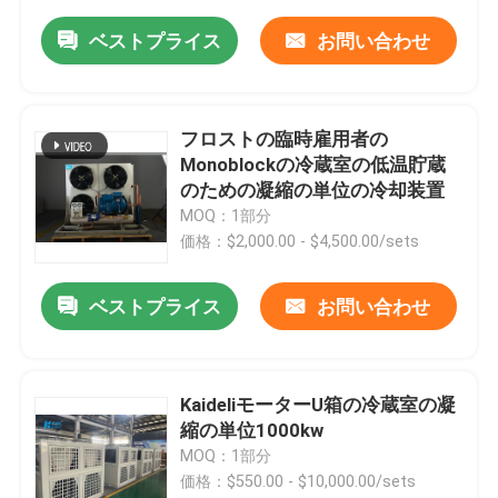
ベストプライス
お問い合わせ
フロストの臨時雇用者の
Monoblockの冷蔵室の低温貯蔵
のための凝縮の単位の冷却装置
MOQ：1部分
価格：$2,000.00 - $4,500.00/sets
ベストプライス
お問い合わせ
KaideliモーターU箱の冷蔵室の凝
縮の単位1000kw
MOQ：1部分
価格：$550.00 - $10,000.00/sets