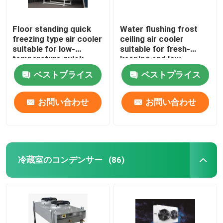
Floor standing quick
Water flushing frost
freezing type air cooler
ceiling air cooler
suitable for low-
suitable for fresh-
temperature quick
keeping and low-
freezing cold storage,
temperature
ベストプライス
ベストプライス
compatible with
refrigeration
R404A/R507/R22
warehouses,
refrigerants,
compatible with
お問い合わせ
お問い合わせ
supporting 220V/380V
refrigerants such as
voltage
R404A/R507/R22, and
supports 220V/380V
voltage
冷蔵室のコンデンサー
(86)