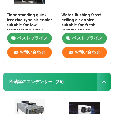
Floor standing quick
Water flushing frost
freezing type air cooler
ceiling air cooler
suitable for low-
suitable for fresh-
temperature quick
keeping and low-
freezing cold storage,
temperature
ベストプライス
ベストプライス
compatible with
refrigeration
R404A/R507/R22
warehouses,
refrigerants,
compatible with
お問い合わせ
お問い合わせ
supporting 220V/380V
refrigerants such as
voltage
R404A/R507/R22, and
supports 220V/380V
voltage
冷蔵室のコンデンサー
(86)