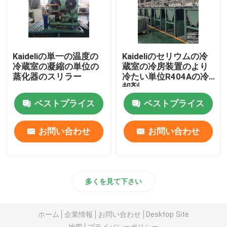
Kaideliの単一の温度の
Kaideliのセリウムの冷
冷蔵室の凝縮の単位の
蔵室の冷房装置のより
蒸化器のスリラー
冷たい単位R404Aの冷
却剤
ベストプライス
ベストプライス
お問い合わせ
お問い合わせ
多くを見て下さい
ホーム
企業情報
お問い合わせ
Desktop Site
地図
プライバシーポリシー