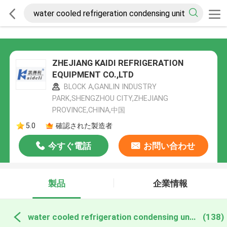
ZHEJIANG KAIDI REFRIGERATION
EQUIPMENT CO.,LTD
BLOCK A,GANLIN INDUSTRY
PARK,SHENGZHOU CITY,ZHEJIANG
PROVINCE,CHINA,中国
5.0
確認された製造者
今すぐ電話
お問い合わせ
製品
企業情報
water cooled refrigeration condensing units オンライン製造
(138)