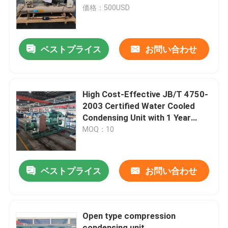
価格：500USD
工場 ツアー
ベストプライス
お問い合わせ
品質管理
連絡 ください
High Cost-Effective JB/T 4750-
2003 Certified Water Cooled
Condensing Unit with 1 Year
ニュース
Warranty
MOQ：10
ケース
ベストプライス
お問い合わせ
引金 を 求め て ください
Open type compression
クールルームの蒸化器
condensing unit