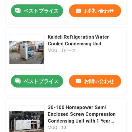
ベストプライス
お問い合わせ
Kaideli Refrigeration Water
Cooled Condensing Unit
MOQ：1ピース
ベストプライス
お問い合わせ
30-100 Horsepower Semi
Enclosed Screw Compression
Condensing Unit with 1 Year
Warranty for Cold Room and
MOQ：10