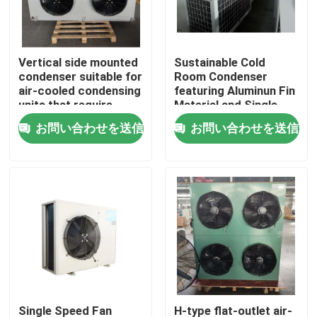
工場 ツアー
Vertical side mounted
Sustainable Cold
condenser suitable for
Room Condenser
品質管理
air-cooled condensing
featuring Aluminun Fin
units that require
Material and Single
separate installation
Speed Fan Motor
お問い合わせを送信
お問い合わせを送信
連絡 ください
of condenser and
compressor
ニュース
ケース
引金 を 求め て ください
クールルームの蒸化器
Single Speed Fan
H-type flat-outlet air-