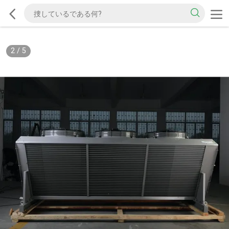
2
/
5