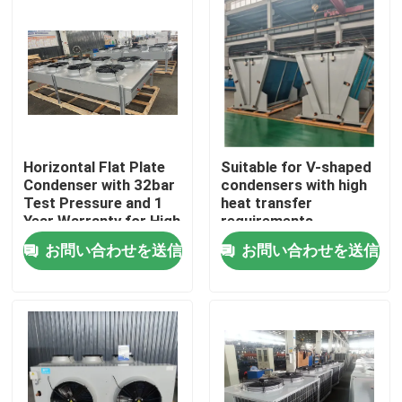
Horizontal Flat Plate
Suitable for V-shaped
Condenser with 32bar
condensers with high
Test Pressure and 1
heat transfer
Year Warranty for High
requirements,
Heat Exchange
equipped with
お問い合わせを送信
お問い合わせを送信
Efficiency
3P/380V/50Hz power
supply, meeting the
ホーム
needs of refrigerants
such as R404A,
R507A, R134a, etc
製品
わたしたち に つい て