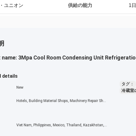
供給の能力
ン・ユニオン
1
明
 name: 3Mpa Cool Room Condensing Unit Refrigeration
 details
タグ：
New
冷蔵室
Hotels, Building Material Shops, Machinery Repair Shops, Manufacturing Plant, Food & Beverage Factory, Farms, Restaurant, Home Use, Retail, Construction works , Food & Beverage Shops
Viet Nam, Philippines, Mexico, Thailand, Kazakhstan, Nigeria, Uzbekistan, Tajikistan