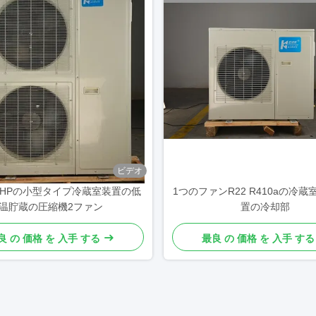
ビデオ
li 5HPの小型タイプ冷蔵室装置の低
1つのファンR22 R410aの冷
温貯蔵の圧縮機2ファン
置の冷却部
良 の 価格 を 入手 する
最良 の 価格 を 入手 する