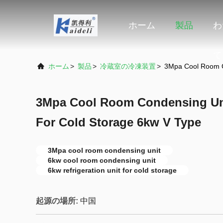
ホーム
製品
わ
て
ホーム
>
製品
>
冷蔵室の冷凍装置
>
3Mpa Cool Room Co
3Mpa Cool Room Condensing Unit
For Cold Storage 6kw V Type
3Mpa cool room condensing unit
6kw cool room condensing unit
6kw refrigeration unit for cold storage
起源の場所:
中国