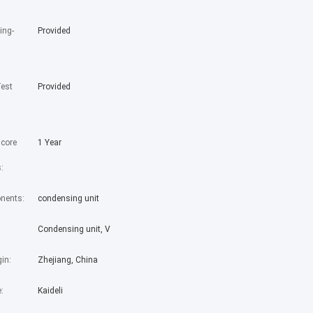
ing-
Provided
est
Provided
 core
1 Year
:
nents:
condensing unit
Condensing unit, V
gin:
Zhejiang, China
:
Kaideli