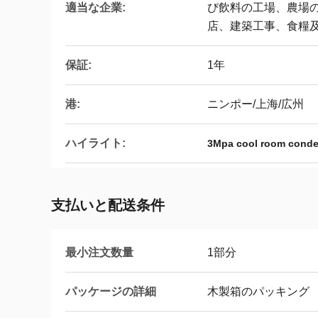
適当な企業:
び飲料の工場、農場
店、建築工事、食糧
保証:
1年
港:
ニンポー/上海/広州
ハイライト:
3Mpa cool room conde
支払いと配送条件
最小注文数量
1部分
パッケージの詳細
木製箱のパッキング