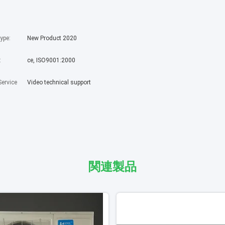
ype:
New Product 2020
:
ce, ISO9001:2000
Service
Video technical support
関連製品