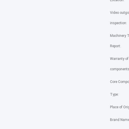
Location:
Video outgo
inspection:
Machinery T
Report:
Warranty of
components
Core Compo
Type:
Place of Ori
Brand Name