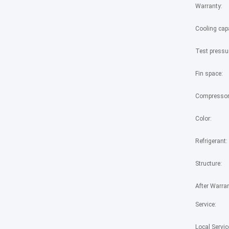
Warranty:
Cooling capa
Test pressu
Fin space:
Compressor
Color:
Refrigerant:
Structure:
After Warra
Service:
Local Servic