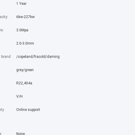
1 Year
city:
6kw-227kw
re:
3.0Mpa
2.0-3.0mm
 brand:
/copeland/fracold/daming
grey/green
R22,404a
V/H
nty
Online support
e
None