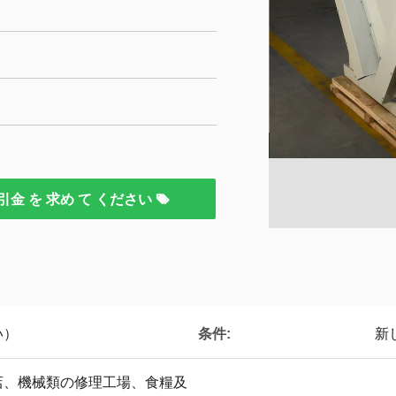
引金 を 求め て ください
条件:
い）
新
店、機械類の修理工場、食糧及