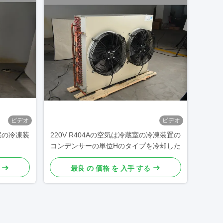
ビデオ
ビデオ
蔵室の冷凍装
220V R404Aの空気は冷蔵室の冷凍装置の
コンデンサーの単位Hのタイプを冷却した
最良 の 価格 を 入手 する