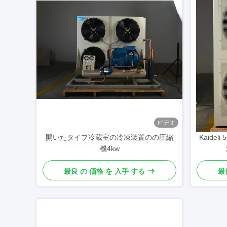
ビデオ
開いたタイプ冷蔵室の冷凍装置のの圧縮
Kaide
機4kw
最良 の 価格 を 入手 する
最