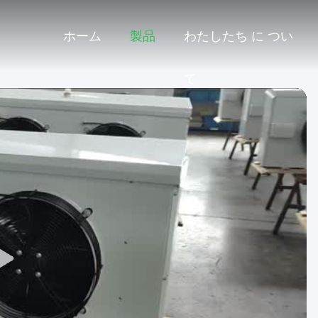
ホーム
製品
わたしたち に つい
て