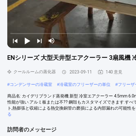
ENシリーズ 大型天井型エアクーラー 3扇風機 
クールルームの蒸化器
2023-09-11
140 意見
#
コンデンサーの冷蔵室
#
冷蔵室のフリーザーの単位
#
フリーザ
商品名: カイデリブランド蒸発機 新型 冷室エアクーラー 4.5mm 6.
性能が強い.アルミ板または不?? 鋼殻もカスタマイズできます.す
ト,熱膨張と収縮による熱交換銅管の磨損による内部漏れの可能性を最小
る
訪問者のメッセージ