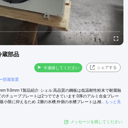
冷蔵部品
シェアする
今連絡してください
ー部屋装置
0mm 9.0mm 1製品紹介: シェル:高品質の鋼板は低温耐性粉末で耐腐蝕
べてのチューブプレートは2つでできています.0厚のアルミ合金プレー
限に抑えるため. 2層の水槽:外側の水槽プレートは,検...
もっと見
メッセージを残してください.