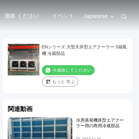
連絡 ください
イベント
Japanese
ENシリーズ 大型天井型エアクーラー 3扇風
機 冷蔵部品
今連絡してください
もっと 学ぶ
関連動画
冷房蒸発機床型エアクー
ラー用の商用冷蔵部品
クールルームの蒸化器