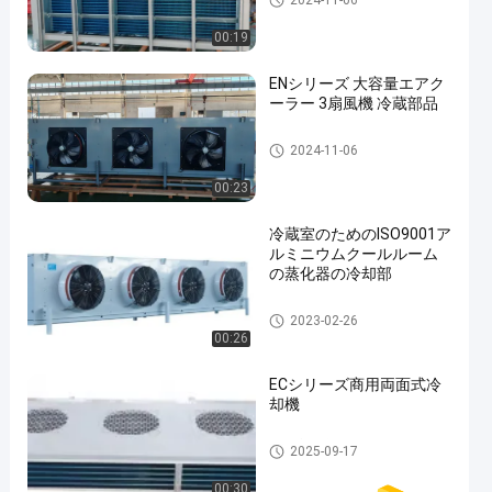
2024-11-06
00:19
ENシリーズ 大容量エアク
ーラー 3扇風機 冷蔵部品
クールルームの蒸化器
2024-11-06
00:23
冷蔵室のためのISO9001ア
ルミニウムクールルーム
の蒸化器の冷却部
クールルームの蒸化器
2023-02-26
00:26
ECシリーズ商用両面式冷
却機
冷蔵室の空気クーラー
2025-09-17
00:30