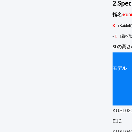
2.Spec
指名:
KUD
K
（Kaidel
-
E
（霜を取
SLの高さ
モデル
KUSL020
E1C
KUSL040