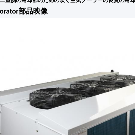
: 二重側の冷却部のための吹く空気クーラーの良質の冷
aporator部品映像