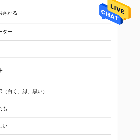
供される
ーター
年
井
択（白く、緑、黒い）
れも
しい