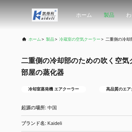
ホーム
製品
わ
て
ホーム
>
製品
>
冷蔵室の空気クーラー
>
二重側の冷却
二重側の冷却部のための吹く空気
部屋の蒸化器
冷却室蒸発機 エアクーラー
高品質のエア
起源の場所:
中国
ブランド名:
Kaideli