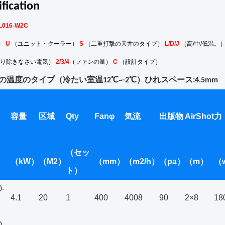
ification
L016-W2C
i）
U
（ユニット・クーラー）
S
（二重打撃の天井のタイプ）
L/D/J
（高/中/低温。
り除きなさい電気）
2/3/4
（ファンの量）
C
（設計タイプ）
の温度のタイプ（冷たい室温12℃~-2℃）ひれスペース:4.5mm
容量
区域
Qty
Fanφ
気流
出版物
AirShot
力
（セッ
（kW）
（M2）
（mm）
（m2/h）
（pa）
（m）
（
ト）
-
4.1
20
1
400
4008
90
2×8
18
-