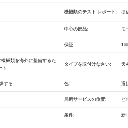
機械類のテスト レポート:
提
中心の部品:
モ
保証:
1
ア機械類を海外に整備するた
タイプを取付けなさい:
天
ート
色:
燥する
選
局所サービスの位置:
ど
条件:
新