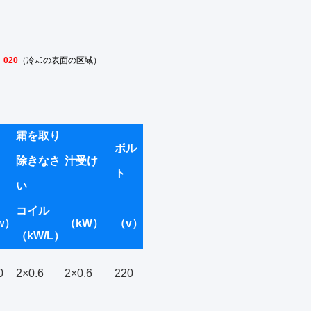
）
020
（冷却の表面の区域）
霜を取り
ボル
除きなさ
汁受け
ト
い
コイル
w）
（kW）
（v）
（kW/L）
0
2×0.6
2×0.6
220