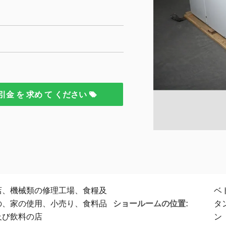
引金 を 求め て ください
店、機械類の修理工場、食糧及
ベ
ショールームの位置:
の、家の使用、小売り、食料品
タ
及び飲料の店
ン